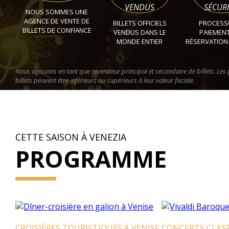
VENDUS
SÉCURI
NOUS SOMMES UNE
AGENCE DE VENTE DE
BILLETS OFFICIELS
PROCESS
BILLETS DE CONFIANCE
VENDUS DANS LE
PAIEMENT
MONDE ENTIER
RÉSERVATION
Nous agissons en tant que revendeur principal et secondaire de billets. Les 
billets peuvent être inférieurs ou supérieurs à leur valeur faciale.
CETTE SAISON À VENEZIA
PROGRAMME
ES TOURISTIQUES À VENISE
CONCERTS CLASSIQUES À VEN