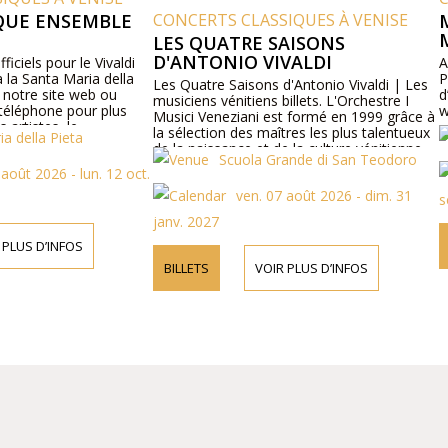
BLE
CONCERTS CLASSIQUES À VENISE
MEURTRES P
MYSTÈRES
LES QUATRE SAISONS
D'ANTONIO VIVALDI
ivaldi
Achetez des bille
della
Privés et Mystère
Les Quatre Saisons d'Antonio Vivaldi | Les
 ou
d’informations, ve
musiciens vénitiens billets. L'Orchestre I
plus
web.
Musici Veneziani est formé en 1999 grâce à
la sélection des maîtres les plus talentueux
Forfai
de la naissance et de la culture vénitienne
Scuola Grande di San Teodoro
avec un hommage à Vivaldi «quatre
 12 oct.
ven.
saisons» et en union avec les sopranos,
ven. 07 août 2026 - dim. 31
mezzo-sopranos, ténors et barytons pièces
sept. 2026
de renommée internationale «baroque et
janv. 2027
de l'Opéra, «les plus beaux airs de l'époque
baroque.
BILLETS
V
BILLETS
VOIR PLUS D’INFOS