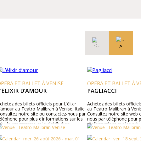
BALLET À VENISE
OPÉRA ET BALLET À VENISE
 D’AMOUR
PAGLIACCI
llets officiels pour L’élixir
Achetez des billets officiels pour Pagli
atro Malibran à Venise, Italie.
au Teatro Malibran à Venise, Italie.
tre site ou contactez-nous par
Consultez notre site web ou contacte
ur plus d’informations sur les
nous par téléphone pour plus
ramme et la distribution.
d’informations sur les prix, le progra
atro Malibran Venise
Teatro Malibran Venise
la distribution.
mer. 26 août 2026 - mar. 01
ven. 18 sept. 2026 - sam.