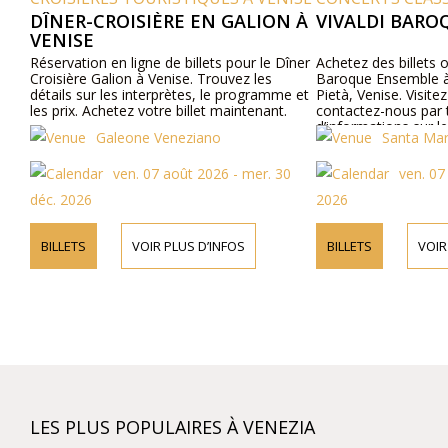
CROISIÈRE EN GALION À
VIVALDI BAROQUE ENSEM
 en ligne de billets pour le Dîner
Achetez des billets officiels pour le V
alion à Venise. Trouvez les
Baroque Ensemble à la Santa Maria 
 les interprètes, le programme et
Pietà, Venise. Visitez notre site web
chetez votre billet maintenant.
contactez-nous par téléphone pour 
d’informations sur les artistes, le
Galeone Veneziano
Santa Maria della Pieta
programme et les prix des billets.
ven. 07 août 2026 - mer. 30
ven. 07 août 2026 - lun.
2026
VOIR PLUS D’INFOS
BILLETS
VOIR PLUS D’INFOS
LES PLUS POPULAIRES À VENEZIA