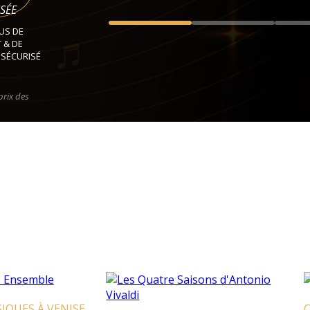
SÉE
US DE
 & DE
 SÉCURISÉ
prix des
ISE
CROISIÈRES T