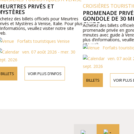
RIVÉS ET
CROISIÈRES TOURISTIQUES À VENI
PROMENADE PRIVÉE EN
GONDOLE DE 30 MINUTES AV
ts officiels pour Meurtres
s à Venise, Italie. Pour plus
GUIDE
Achetez des billets officiels pour une
uillez visiter notre site
promenade privée en gondole de 30
minutes avec guide à Venise, Italie. Pour
plus d’informations, veuillez visiter notre
ts touristiques Venise
site web.
Forfaits touristiques Venise
 07 août 2026 - mer. 30
ven. 07 août 2026 - mer. 30
sept. 2026
OIR PLUS D’INFOS
BILLETS
VOIR PLUS D’INFOS