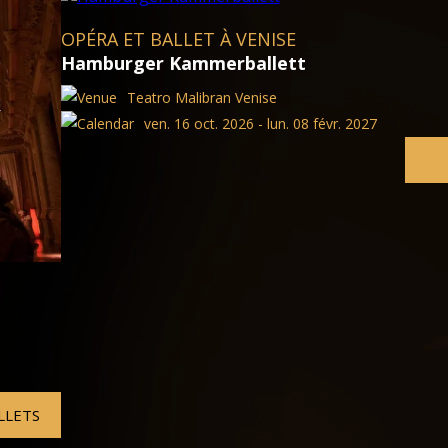
OPÉRA ET BALLET À VENISE
Alexander Soddy dirige Bee
Teatro Malibran Venise
 2027
ven. 16 oct. 2026 - dim. 04 
BILLETS