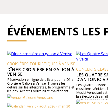
ÉVÉNEMENTS LES 
IÈRES TOURISTIQUES À VENISE
R-CROISIÈRE EN GALION À
CONCERTS CLASSIQUES À 
SE
LES QUATRE SAISONS
D'ANTONIO VIVALDI
tion en ligne de billets pour le Dîner
re Galion à Venise. Trouvez les
Les Quatre Saisons d'Antonio Vi
 sur les interprètes, le programme et
musiciens vénitiens billets. L'Orc
x. Achetez votre billet maintenant.
Musici Veneziani est formé en 
la sélection des maîtres les plu
Galeone Veneziano
de la naissance et de la culture 
Scuola Grande di Sa
avec un hommage à Vivaldi «qu
ven. 07 août 2026 - mer. 30
saisons» et en union avec les s