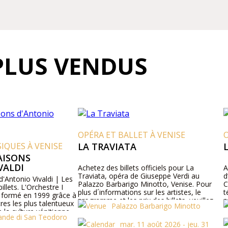
PLUS VENDUS
OPÉRA ET BALLET À VENISE
OPÉRA ET 
VENISE
LA TRAVIATA
L’ÉLIXIR
Achetez des billets officiels pour La
Achetez des bi
Traviata, opéra de Giuseppe Verdi au
d’amour au Te
valdi | Les
Palazzo Barbarigo Minotto, Venise. Pour
Consultez no
hestre I
plus d´informations sur les artistes, le
téléphone po
1999 grâce à
programme et les prix des billets, veuillez
prix, le prog
s talentueux
Palazzo Barbarigo Minotto
Te
visiter notre site Web ou nous contacter par
vénitienne
téléphone.
n Teodoro
atre
mar. 11 août 2026 - jeu. 31
opranos,