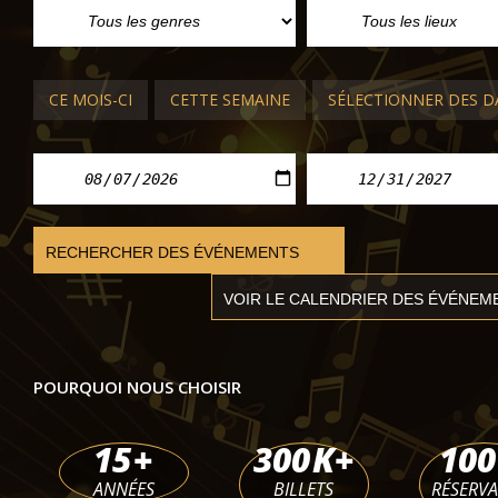
CE MOIS-CI
CETTE SEMAINE
SÉLECTIONNER DES D
CARNAVAL DE VENISE 2027
Minuetto
POURQUOI NOUS CHOISIR
Hôtel Monaco
ven. 05 févr. 2027 - lun. 08 févr. 2027
15
+
300
K+
100
ANNÉES
BILLETS
RÉSERV