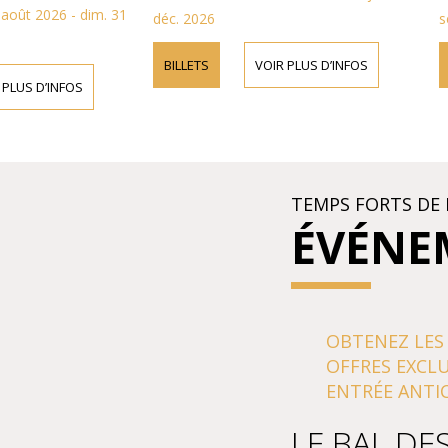
 dim. 31
tons pièces
déc. 2026
sept. 2026
aroque et
 de l'époque
BILLETS
VOIR PLUS D’INFOS
BILLETS
OS
TEMPS FORTS DE 
ÉVÉNE
OBTENEZ LES
OFFRES EXCLU
ENTRÉE ANTIC
LE BAL DE