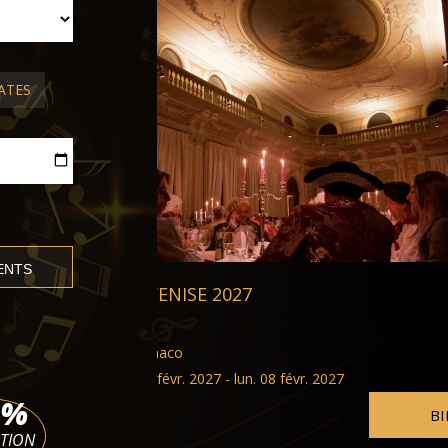
OPÉRA ET BALLET À VENISE
Hamburger Kammerballett
ATES
Teatro Malibran Venise
ven. 16 oct. 2026 - lun. 08 févr.
%
BILLETS
ATION