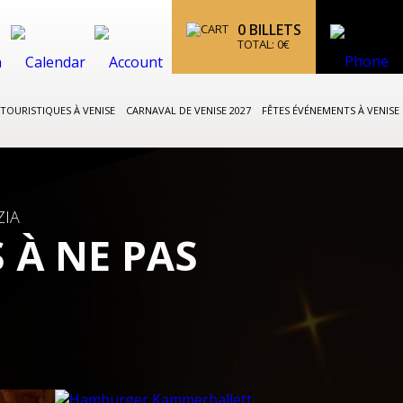
0
BILLETS
TOTAL:
0
€
 TOURISTIQUES À VENISE
CARNAVAL DE VENISE 2027
FÊTES ÉVÉNEMENTS À VENISE
ZIA
 À NE PAS