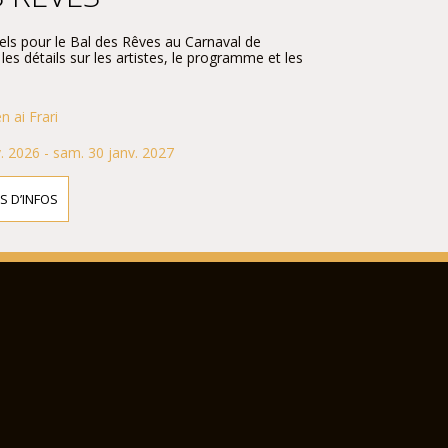
ciels pour le Bal des Rêves au Carnaval de
es détails sur les artistes, le programme et les
 ai Frari
. 2026 - sam. 30 janv. 2027
S D’INFOS