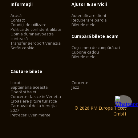
Informații
Ajutor & servicii
Acasă
Autentificare client
Contact
Recuperare parolă
Condiții de utilizare
Biletele mele
Politica de confidențialitate
Opinia dumneavoastră
Cumpără bilete acum
contează
Transfer aeroport Venezia
Coșul meu de cumpărături
Setări cookie
Cupone cadou
Biletele mele
Căutare bilete
Locații
Concerte
Săptămâna aceasta
Jazz
Operă și balet
Concerte clasice în Veneția
Croaziere și ture turistice
Carnavalul de la Veneția
© 2026 RM Europa Ticket
2027
GmbH
Petreceri Evenimente