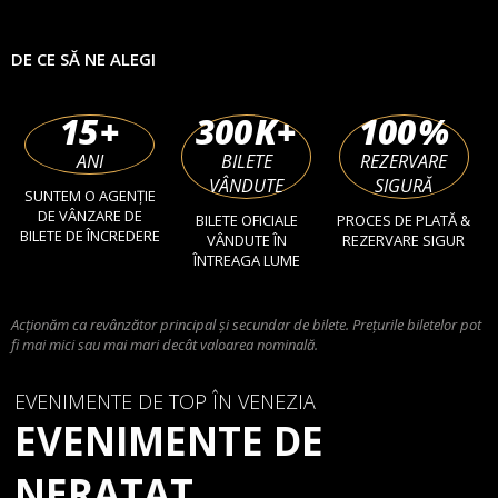
DE CE SĂ NE ALEGI
15
+
300
K+
100
%
ANI
BILETE
REZERVARE
VÂNDUTE
SIGURĂ
SUNTEM O AGENȚIE
DE VÂNZARE DE
BILETE OFICIALE
PROCES DE PLATĂ &
BILETE DE ÎNCREDERE
VÂNDUTE ÎN
REZERVARE SIGUR
ÎNTREAGA LUME
Acționăm ca revânzător principal și secundar de bilete. Prețurile biletelor pot
fi mai mici sau mai mari decât valoarea nominală.
EVENIMENTE DE TOP ÎN VENEZIA
EVENIMENTE DE
NERATAT