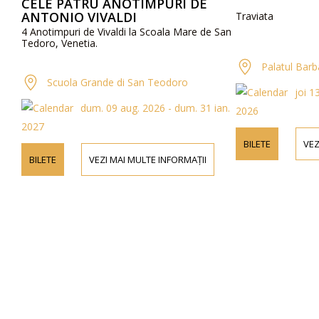
CELE PATRU ANOTIMPURI DE
ANTONIO VIVALDI
Traviata
4 Anotimpuri de Vivaldi la Scoala Mare de San
Tedoro, Venetia.
Palatul Barb
Scuola Grande di San Teodoro
joi 1
dum. 09 aug. 2026 - dum. 31 ian.
2026
2027
BILETE
VEZ
BILETE
VEZI MAI MULTE INFORMAȚII