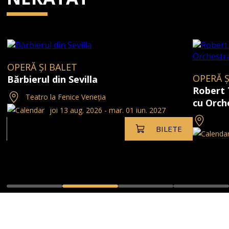
OPERĂ ȘI BALET
OPERĂ Ș
Bărbierul din Sevilla
Robert 
Teatro la Fenice Veneția
cu Orch
joi 13 aug. 2026 - mar. 01 iun. 2027
BILETE