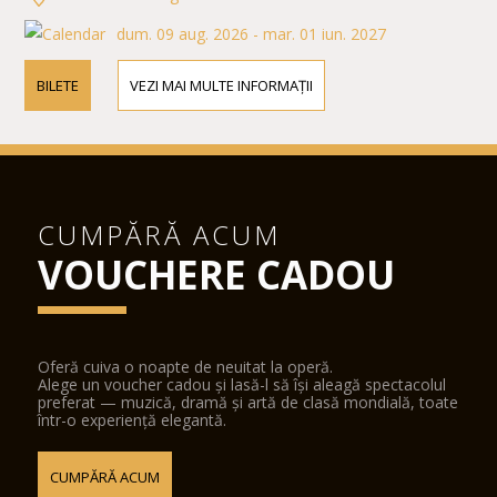
dum. 09 aug. 2026 - mar. 01 iun. 2027
BILETE
VEZI MAI MULTE INFORMAȚII
CUMPĂRĂ ACUM
VOUCHERE CADOU
Oferă cuiva o noapte de neuitat la operă.
Alege un voucher cadou și lasă-l să își aleagă spectacolul
preferat — muzică, dramă și artă de clasă mondială, toate
într-o experiență elegantă.
CUMPĂRĂ ACUM