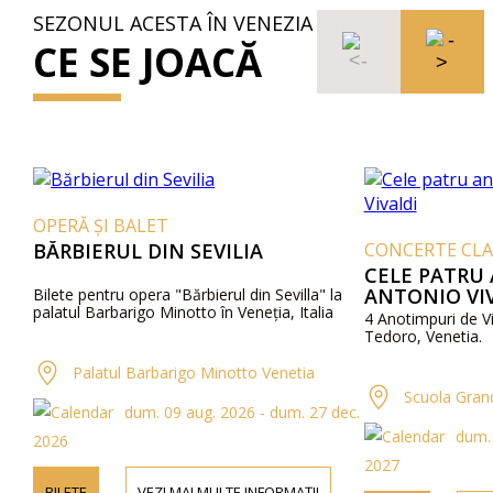
SEZONUL ACESTA ÎN VENEZIA
CE SE JOACĂ
OPERĂ ȘI BALET
BĂRBIERUL DIN SEVILIA
CONCERTE CLAS
CELE PATRU
ANTONIO VI
Bilete pentru opera "Bărbierul din Sevilla" la
palatul Barbarigo Minotto în Veneția, Italia
4 Anotimpuri de V
Tedoro, Venetia.
Palatul Barbarigo Minotto Venetia
Scuola Gran
dum. 09 aug. 2026 - dum. 27 dec.
dum. 
2026
2027
BILETE
VEZI MAI MULTE INFORMAȚII