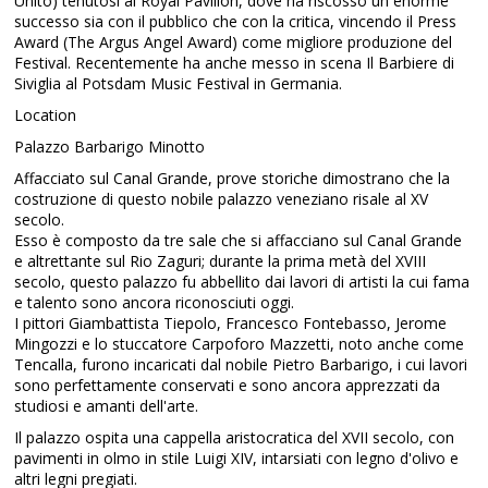
Unito) tenutosi al Royal Pavilion, dove ha riscosso un enorme
successo sia con il pubblico che con la critica, vincendo il Press
Award (The Argus Angel Award) come migliore produzione del
Festival. Recentemente ha anche messo in scena Il Barbiere di
Siviglia al Potsdam Music Festival in Germania.
Location
Palazzo Barbarigo Minotto
Affacciato sul Canal Grande, prove storiche dimostrano che la
costruzione di questo nobile palazzo veneziano risale al XV
secolo.
Esso è composto da tre sale che si affacciano sul Canal Grande
e altrettante sul Rio Zaguri; durante la prima metà del XVIII
secolo, questo palazzo fu abbellito dai lavori di artisti la cui fama
e talento sono ancora riconosciuti oggi.
I pittori Giambattista Tiepolo, Francesco Fontebasso, Jerome
Mingozzi e lo stuccatore Carpoforo Mazzetti, noto anche come
Tencalla, furono incaricati dal nobile Pietro Barbarigo, i cui lavori
sono perfettamente conservati e sono ancora apprezzati da
studiosi e amanti dell'arte.
Il palazzo ospita una cappella aristocratica del XVII secolo, con
pavimenti in olmo in stile Luigi XIV, intarsiati con legno d'olivo e
altri legni pregiati.