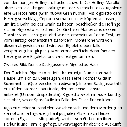
von den übrigen Höflingen, Rache schwört. Der Höfling Marullo
überrascht die übrigen Höflinge mit der Nachricht, dass Rigoletto
eine Geliebte habe (Gran nuova! Gran nuova!). Als Rigoletto dem
Herzog vorschlägt, Ceprano verhaften oder köpfen zu lassen,
um freie Bahn bei der Gräfin zu haben, beschließen die Höflinge,
sich an Rigoletto zu rächen. Der Graf von Monterone, dessen
Tochter vom Herzog entehrt wurde, erscheint auf dem Fest, um
vom Herzog Rechenschaft zu fordern. Monterone wird von
diesem abgewiesen und wird von Rigoletto ebenfalls
verspottet (Ch’io gli parli). Monterone verflucht daraufhin den
Herzog sowie Rigoletto und wird festgenommen.
Zweites Bild: Dunkle Sackgasse vor Rigolettos Haus
Der Fluch hat Rigoletto zutiefst beunruhigt. Nun eilt er nach
Hause, um sich zu überzeugen, dass seine Tochter Gilda in
Sicherheit ist (Quel vecchio maledivami!). In einer Sackgasse trifft
er auf den Mörder Sparafucile, der ihm seine Dienste
anbietet (Un uom di spada sta). Rigoletto weist ihn ab, erkundigt
sich aber, wo er Sparafucile im Falle des Falles finden könne.
Rigoletto erkennt Parallelen zwischen sich und dem Mörder (Pari
siamo! … io la lingua, egli ha il pugnale). Als er nach Hause
kommt (Figlia! … – Mio padre!), wird er von Gilda nach ihrer
Herkunft und Familie gefragt. Er verweigert ihr aber die Auskunft