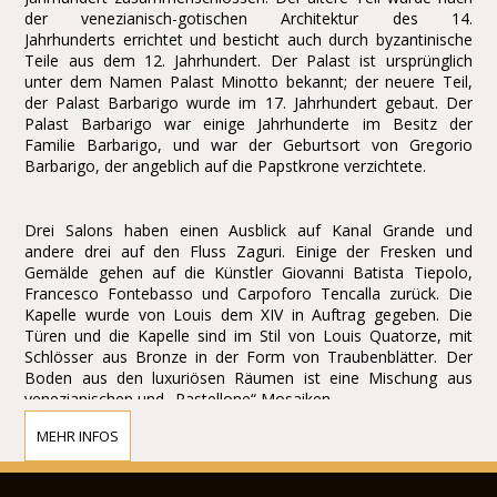
der venezianisch-gotischen Architektur des 14.
Jahrhunderts errichtet und besticht auch durch byzantinische
Teile aus dem 12. Jahrhundert. Der Palast ist ursprünglich
unter dem Namen Palast Minotto bekannt; der neuere Teil,
der Palast Barbarigo wurde im 17. Jahrhundert gebaut. Der
Palast Barbarigo war einige Jahrhunderte im Besitz der
Familie Barbarigo, und war der Geburtsort von Gregorio
Barbarigo, der angeblich auf die Papstkrone verzichtete.
Drei Salons haben einen Ausblick auf Kanal Grande und
andere drei auf den Fluss Zaguri. Einige der Fresken und
Gemälde gehen auf die Künstler Giovanni Batista Tiepolo,
Francesco Fontebasso und Carpoforo Tencalla zurück. Die
Kapelle wurde von Louis dem XIV in Auftrag gegeben. Die
Türen und die Kapelle sind im Stil von Louis Quatorze, mit
Schlösser aus Bronze in der Form von Traubenblätter. Der
Boden aus den luxuriösen Räumen ist eine Mischung aus
venezianischen und „Pastellone“ Mosaiken.
Gianbattista Tiepolo begann hier seine Aktivität im Jahre 1741.
MEHR INFOS
Sein zentrales Ölgemälde „der Triumph der Tugend und Adel
gegenüber der Gleichgültigkeit“ ist jetzt Teil der Sammlung Ca
Rezzonico und wurde hier durch eine Kopie um 1900 ersetzt.