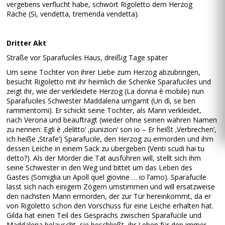
vergebens verflucht habe, schwört Rigoletto dem Herzog
Rache (Sì, vendetta, tremenda vendetta).
Dritter Akt
Straße vor Sparafuciles Haus, dreißig Tage später
Um seine Tochter von ihrer Liebe zum Herzog abzubringen,
besucht Rigoletto mit ihr heimlich die Schenke Sparafuciles und
zeigt ihr, wie der verkleidete Herzog (La donna è mobile) nun
Sparafuciles Schwester Maddalena umgarnt (Un dì, se ben
rammentomi). Er schickt seine Tochter, als Mann verkleidet,
nach Verona und beauftragt (wieder ohne seinen wahren Namen
zu nennen: Egli è ‚delitto‘ ,punizion‘ son io – Er heißt ‚Verbrechen‘,
ich heiße ‚Strafe‘) Sparafucile, den Herzog zu ermorden und ihm
dessen Leiche in einem Sack zu übergeben (Venti scudi hai tu
detto?). Als der Mörder die Tat ausführen will, stellt sich ihm
seine Schwester in den Weg und bittet um das Leben des
Gastes (Somiglia un Apoll quel giovine … io l’amo). Sparafucile
lässt sich nach einigem Zögern umstimmen und will ersatzweise
den nächsten Mann ermorden, der zur Tür hereinkommt, da er
von Rigoletto schon den Vorschuss für eine Leiche erhalten hat.
Gilda hat einen Teil des Gesprächs zwischen Sparafucile und
Maddalena belauscht, sie beschließt, ihr Leben für den immer