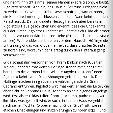
und nennt ihr nicht einmal seinen Namen (Padre ti sono, e basti).
Rigoletto schärft Gilda ein, das Haus außer zum Kirchgang nicht
zu verlassen. Giovanna, Gildas Gesellschafterin, wird ermahnt,
die Haustüre immer geschlossen zu halten. Dann kehrt er in den
Palast zurück. Der verkleidete Herzog hat sich aber bereits in
Rigolettos Haus geschlichen und erkennt, dass die Unbekannte
aus der Kirche Rigolettos Tochter ist. Er stellt sich Gilda als armer
Student vor und erklärt ihr seine Liebe (È il sol dell’anima, la vita è
amore). Währenddessen bereiten vor dem Haus die Höflinge die
Entführung Gildas vor. Giovanna meldet, dass draußen Schritte
zu hören sind, woraufhin der Herzog durch den Hinterausgang
verschwindet.
Gilda schaut ihm versonnen von ihrem Balkon nach (Gualtier
Maldè!), aber die maskierten Höflinge stehen mit einer Leiter
bereit, um die vermeintliche Geliebte Rigolettos zu entführen.
Rigoletto kehrt, von bösen Ahnungen getrieben, zurück. Die
Höflinge machen ihn glauben, sie würden gerade die Gräfin
Ceprano entführen. Rigoletto wird maskiert, er hält die Leiter, die
aber nicht an Cepranos Haus, sondern an sein eigenes angelegt
wird. Erst als er Gildas Hilferuf hört (Soccorso, padre mio!), wird
ihm klar, was gespielt wird; er sucht in seinem Haus vergeblich
nach seiner Tochter (wobei er nicht „Gilda, Gilda“ ruft, wie in
etlichen Einspielungen und Inszenierungen zu hören ist[2]), und